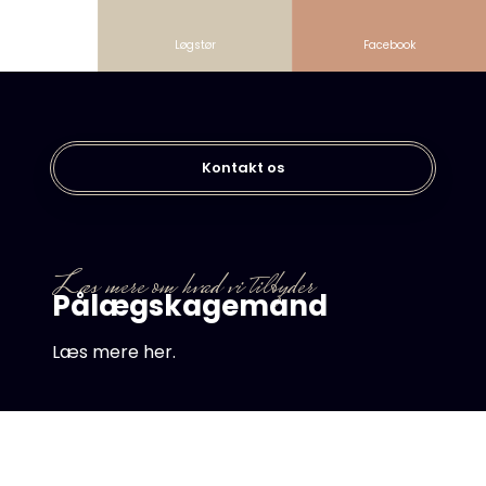
Løgstør
Facebook
Kontakt os​
​Læs mere om hvad vi tilbyder
Pålægskagemand
Læs mere her.