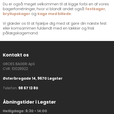
Du er også meget velkommen til at kigge forbi en af vores
bagerforretninger, hvor vi blandt andet også
festkager
,
bryllupskager
og
kage med billede
.
Vi glæder os til at hjælpe dig med at gøre din næste fest
eller komsammen fuldendt med en lækker og frisk
pålægskagemand.​
Kontakt os
GROES BAGERI ApS
CVR: 10028922
Østerbrogade 14, 9670 Løgstør
Telefon:​
98 67 13 80
Åbningstider i Løgstør
Helligdage: 6:30 - 14:00