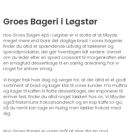
Groes Bageri i Løgstør
Hos Groes Bageri ApS i Løgstør er vi stolte af at tilbyde
meget mere end bare det daglige brød. I vores bagerier
finder du altid et spændende udvalg af lækkerier og
specialprodukter, der gør hverdagen lidt sødere. Uanset
om du leder efter en sprød croissant til morgenkaffen eller
en smagfuld dessertkage til en særlig anledning, har vi
noget for enhver smag.
Vi bager frisk hver dag og sørger for, at der altid er et godt
sortiment af brød og kager klar til vores kunder. Fra muffins
og kager til kaffen til flotte dessertkager, der imponerer til
enhver fest, finder du altid noget lækkert hos os. Vi tilbyder
også frisksmurte frokostsandwich og en kop kaffe to-go,
så du nemt kan tage en hurtig, men lækker frokost med
dig.
Hos Groes Bageri er vores mål at give dig en god