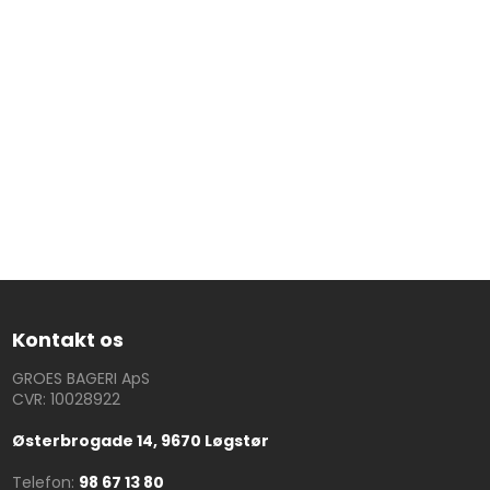
Kontakt os
GROES BAGERI ApS
CVR: 10028922
Østerbrogade 14, 9670 Løgstør
Telefon:​
98 67 13 80