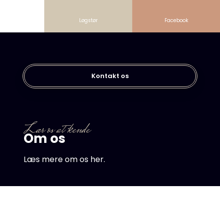
Løgstør
Facebook
Kontakt os​
Lær os at kende​
Om os
Læs mere om os her.