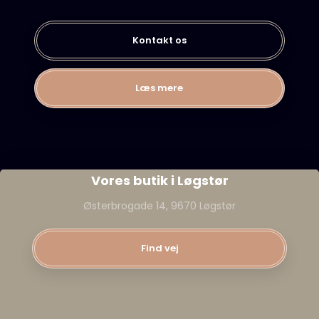
Kontakt os
Læs mere​
Vores butik i Løgstør
Østerbrogade 14, 9670 Løgstør
Find vej