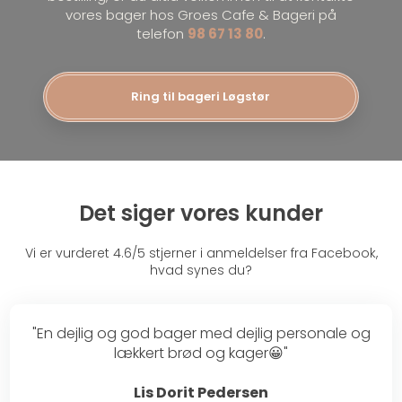
vores bager hos Groes Cafe & ​Bageri på​
telefon
98 67 13 80
.
Ring til bageri Løgstør
Det siger vores kunder
Vi er vurderet 4.6/5 stjerner i anmeldelser fra Facebook​​,
hvad synes du?
"En dejlig og god bager med dejlig personale og
lækkert brød og kager😀"
Lis Dorit Pedersen