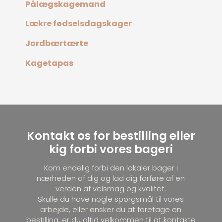
Pålægskagemand
Lækre fødselsdagskager
Jordbærtærte
Kagetapas
Kontakt os for bestilling eller
kig forbi vores bageri
​​​Kom endelig forbi den lokaler bager i
nærheden af dig og lad dig forføre af en
verden af velsmag og kvalitet.
Skulle du have nogle spørgsmål til vores
arbejde, eller ønsker du at foretage en
bestilling, er du altid velkommen til at kontakte