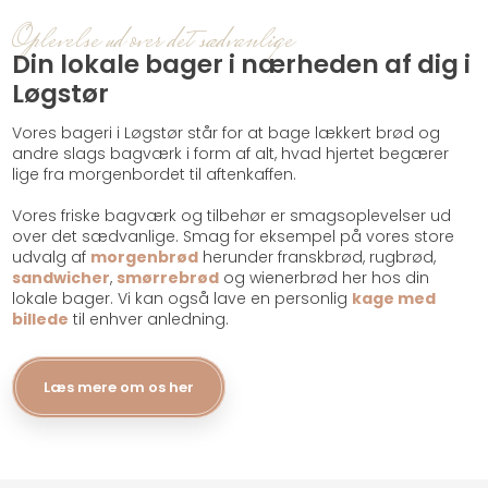
Oplevelse ud over det sædvanlige​
Din lokale bager i nærheden af dig i
Løgstør
​Vores bageri i Løgstør står for at bage lækkert brød og
andre slags bagværk i form af alt, hvad hjertet begærer
lige fra morgenbordet til aftenkaffen.
Vores friske bagværk og tilbehør er smagsoplevelser ud
over det sædvanlige. Smag for eksempel på vores store
udvalg af
morgenbrød
herunder ​franskbrød​, rugbrød,
sandwicher
,
smørrebrød
og wienerbrød her hos din
lokale bager.​ Vi kan også lave en personlig
kage med
billede
til enhver anledning.
Læs mere om os her