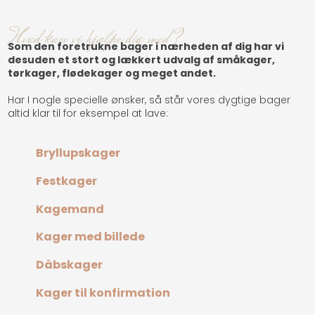
​Hvad kan vi hjælpe dig med?
Som den foretrukne bager i nærheden af dig har vi
desuden et stort og lækkert udvalg af småkager,
tørkager, flødekager og meget andet.
Har I nogle specielle ønsker, så står vores dygtige bager
altid klar til for eksempel at lave:​
Bryllupskager
Festkager
Kagemand
Kager med billede
Dåbskager
Kager til konfirmation