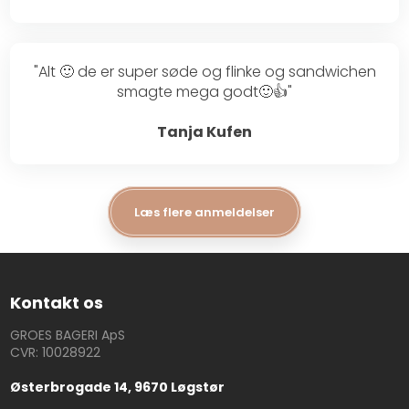
"Alt 🙂 de er super søde og flinke og sandwichen
smagte mega godt🙂👍"
Tanja Kufen
Læs flere anmeldelser
Kontakt os
GROES BAGERI ApS
CVR: 10028922
Østerbrogade 14, 9670 Løgstør